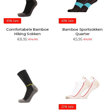
40%
Sale
40%
Sale
Comfortabele Bamboe
Bamboe Sportsokken
Hiking Sokken
Quarter
€8,95
€5,95
€14,90
€9,90
25%
Sale