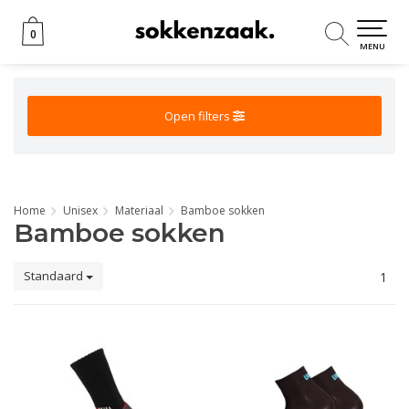
0
0
MENU
Open filters
Home
Unisex
Materiaal
Bamboe sokken
Bamboe sokken
Standaard
1