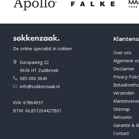
Klantens
De online specialist in sokken
Over ons
Algemene v
Europaweg 22
Disclaimer
9636 HT Zuidbroek
Privacy Polic
085 000 3640
Betaalmeth
info@sokkenzaak.nl
Verzenden
Klantenservi
KVK: 67864937
Sitemap
BTW: NL857204427B01
Retouren
Garantie & k
Contact