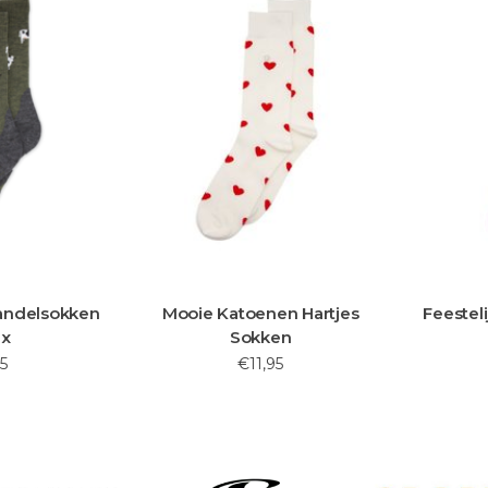
andelsokken
Mooie Katoenen Hartjes
Feestel
ex
Sokken
5
€11,95