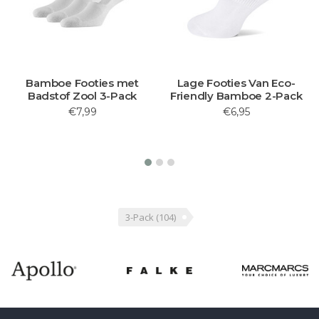
Bamboe Footies met
Lage Footies Van Eco-
Badstof Zool 3-Pack
Friendly Bamboe 2-Pack
Sn
€7,99
€6,95
3-Pack
(104)