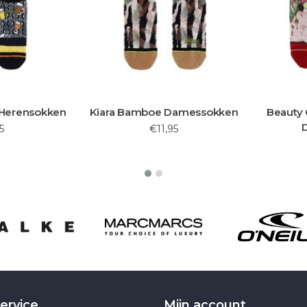
Herensokken
Kiara Bamboe Damessokken
Beauty 
5
€11,95
ervice
Mijn account