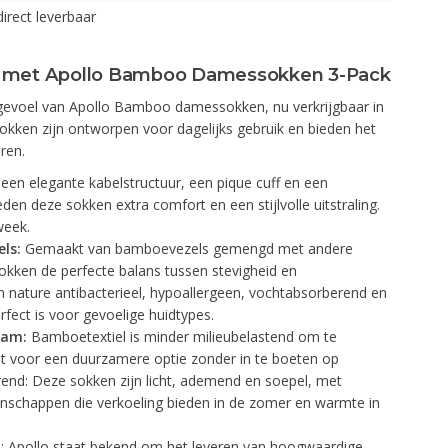
direct leverbaar
t met Apollo Bamboo Damessokken 3-Pack
gevoel van Apollo Bamboo damessokken, nu verkrijgbaar in
sokken zijn ontworpen voor dagelijks gebruik en bieden het
ren.
een elegante kabelstructuur, een pique cuff en een
en deze sokken extra comfort en een stijlvolle uitstraling.
week.
ls:
Gemaakt van bamboevezels gemengd met andere
sokken de perfecte balans tussen stevigheid en
 nature antibacterieel, hypoallergeen, vochtabsorberend en
rfect is voor gevoelige huidtypes.
aam:
Bamboetextiel is minder milieubelastend om te
st voor een duurzamere optie zonder in te boeten op
rend: Deze sokken zijn licht, ademend en soepel, met
nschappen die verkoeling bieden in de zomer en warmte in
: Apollo staat bekend om het leveren van hoogwaardige