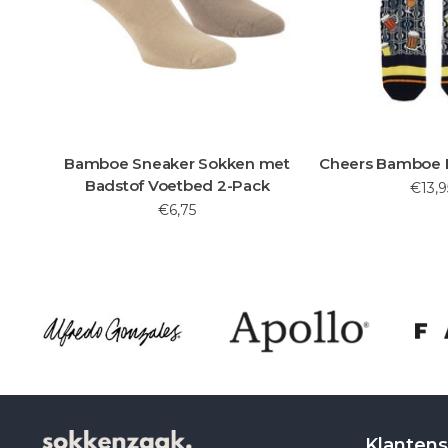
Bamboe Sneaker Sokken met
Cheers Bamboe 
Badstof Voetbed 2-Pack
€13,9
€6,75
Klantens