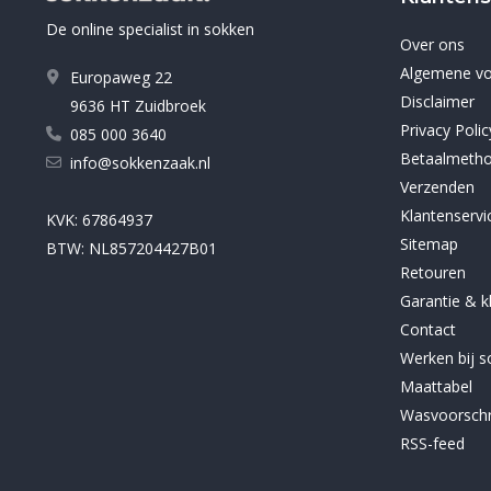
De online specialist in sokken
Over ons
Algemene v
Europaweg 22
Disclaimer
9636 HT Zuidbroek
Privacy Polic
085 000 3640
Betaalmeth
info@sokkenzaak.nl
Verzenden
Klantenservi
KVK: 67864937
Sitemap
BTW: NL857204427B01
Retouren
Garantie & k
Contact
Werken bij 
Maattabel
Wasvoorschr
RSS-feed