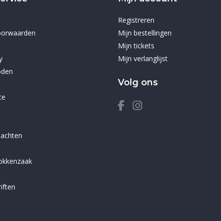
Registreren
oorwaarden
Mijn bestellingen
Mijn tickets
y
Mijn verlanglijst
oden
Volg ons
ce
lachten
sokkenzaak
iften