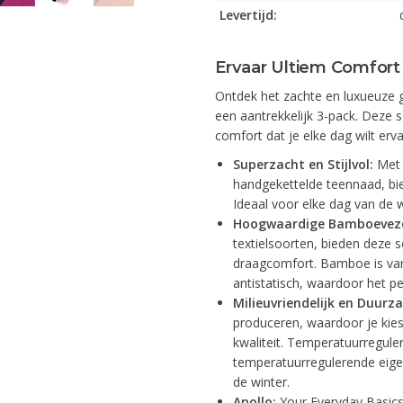
Levertijd:
Ervaar Ultiem Comfor
Ontdek het zachte en luxueuze 
een aantrekkelijk 3-pack. Deze 
comfort dat je elke dag wilt erva
Superzacht en Stijlvol:
Met 
handgekettelde teennaad, bied
Ideaal voor elke dag van de 
Hoogwaardige Bamboeveze
textielsoorten, bieden deze 
draagcomfort. Bamboe is van
antistatisch, waardoor het pe
Milieuvriendelijk en Duurz
produceren, waardoor je kie
kwaliteit. Temperatuurregule
temperatuurregulerende eige
de winter.
Apollo:
Your Everyday Basics