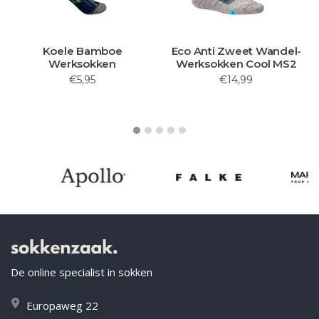
Koele Bamboe
Eco Anti Zweet Wandel-
Werksokken
Werksokken Cool MS2
€5,95
€14,99
De online specialist in sokken
Europaweg 22