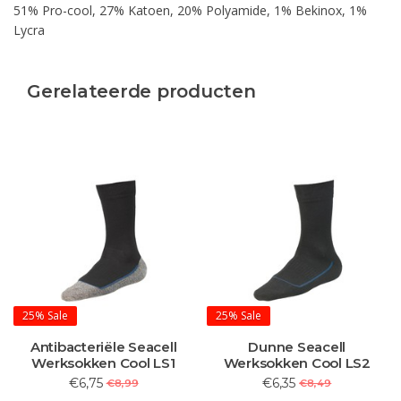
51% Pro-cool, 27% Katoen, 20% Polyamide, 1% Bekinox, 1%
Lycra
Gerelateerde producten
25%
Sale
25%
Sale
Antibacteriële Seacell
Dunne Seacell
Werksokken Cool LS1
Werksokken Cool LS2
€6,75
€6,35
€8,99
€8,49