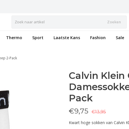
Zoeken
Thermo
Sport
Laatste Kans
Fashion
Sale
eep 2-Pack
Calvin Klein
Damessokken
Pack
€
9,75
€13,95
Kwart hoge sokken van Calvin K