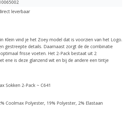
10065002
direct leverbaar
vin Klein vind je het Zoey model dat is voorzien van het Logo.
en gestreepte details. Daarnaast zorgt de de combinatie
ptimaal frisse voeten. Het 2-Pack bestaat uit 2
et ene is deze glanzend wit en bij de andere een tintje
max Sokken 2-Pack ~ C641
% Coolmax Polyester, 19% Polyester, 2% Elastaan