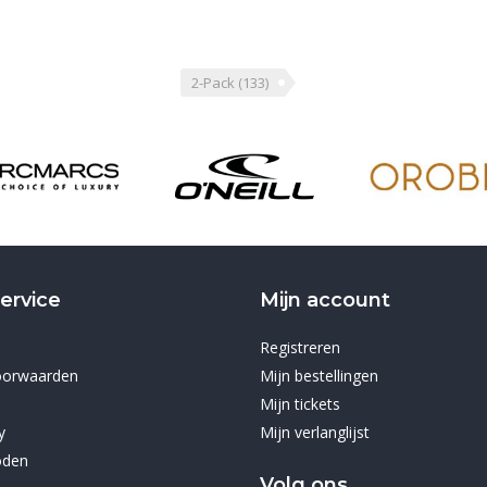
2-Pack
(133)
ervice
Mijn account
Registreren
oorwaarden
Mijn bestellingen
Mijn tickets
y
Mijn verlanglijst
oden
Volg ons