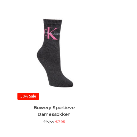
30%
Sale
Bowery Sportieve
Damessokken
€5,55
€7,95