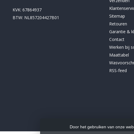
Verzenden
Klantenservi
KVK: 67864937
Sitemap
BTW: NL857204427B01
Retouren
Garantie & k
Contact
Werken bij 
Maattabel
Wasvoorschr
RSS-feed
Door het gebruiken van onze webs