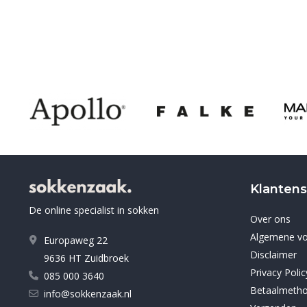
Klantens
De online specialist in sokken
Over ons
Algemene v
Europaweg 22
Disclaimer
9636 HT Zuidbroek
Privacy Polic
085 000 3640
Betaalmeth
info@sokkenzaak.nl