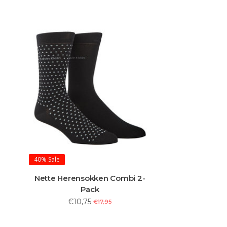
40%
Sale
Nette Herensokken Combi 2-
Pack
€10,75
€17,95