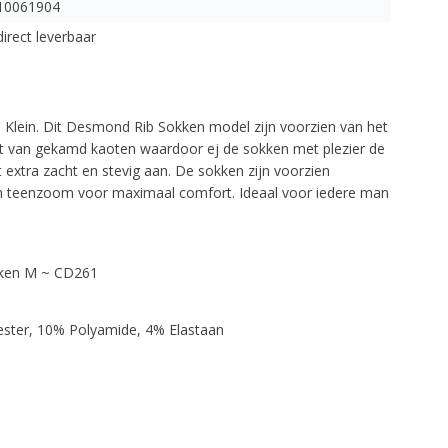
10061904
direct leverbaar
n
 Klein. Dit Desmond Rib Sokken model zijn voorzien van het
akt van gekamd kaoten waardoor ej de sokken met plezier de
 extra zacht en stevig aan. De sokken zijn voorzien
n teenzoom voor maximaal comfort. Ideaal voor iedere man
kken M ~ CD261
ster, 10% Polyamide, 4% Elastaan