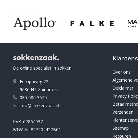
Klantens
De online specialist in sokken
Over ons
Algemene v
Europaweg 22
Disclaimer
9636 HT Zuidbroek
Privacy Polic
085 000 3640
Betaalmeth
info@sokkenzaak.nl
Verzenden
Klantenservi
KVK: 67864937
Sitemap
BTW: NL857204427B01
Retouren