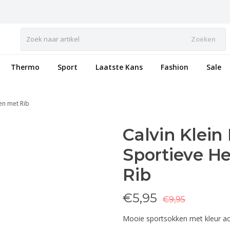
Zoeken
Thermo
Sport
Laatste Kans
Fashion
Sale
en met Rib
Calvin Klei
Sportieve H
Rib
€
5,95
€9,95
Mooie sportsokken met kleur acc