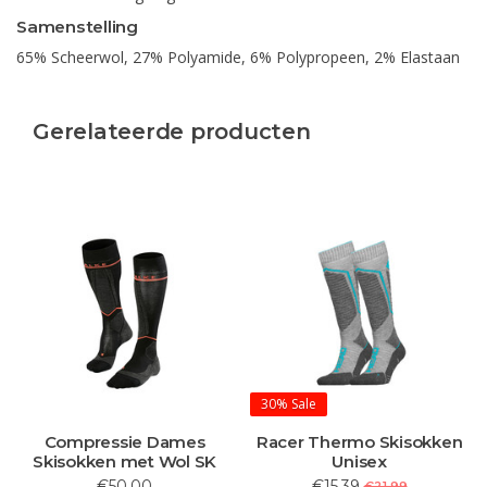
Samenstelling
65% Scheerwol, 27% Polyamide, 6% Polypropeen, 2% Elastaan
Gerelateerde producten
30%
Sale
Compressie Dames
Racer Thermo Skisokken
Skisokken met Wol SK
Unisex
€50,00
€15,39
€21,99