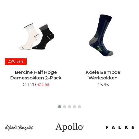
25%
Sale
Bercine Half Hoge
Koele Bamboe
Damessokken 2-Pack
Werksokken
€11,20
€5,95
€14,95