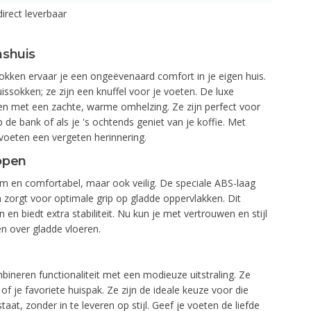
direct leverbaar
nshuis
kken ervaar je een ongeëvenaard comfort in je eigen huis.
ssokken; ze zijn een knuffel voor je voeten. De luxe
en met een zachte, warme omhelzing. Ze zijn perfect voor
 bank of als je 's ochtends geniet van je koffie. Met
oeten een vergeten herinnering.
lopen
rm en comfortabel, maar ook veilig. De speciale ABS-laag
zorgt voor optimale grip op gladde oppervlakken. Dit
n en biedt extra stabiliteit. Nu kun je met vertrouwen en stijl
en over gladde vloeren.
neren functionaliteit met een modieuze uitstraling. Ze
of je favoriete huispak. Ze zijn de ideale keuze voor die
t, zonder in te leveren op stijl. Geef je voeten de liefde