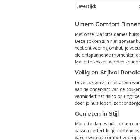
Levertijd:
Ultiem Comfort Binne
Met onze Marlotte dames huisso
Deze sokken zijn niet zomaar hui
nepbont voering omhult je voet
die ontspannende momenten op de
Marlotte sokken worden koude v
Veilig en Stijlvol Rond
Deze sokken zijn niet alleen wa
aan de onderkant van de sokken 
vermindert het risico op uitglijde
door je huis lopen, zonder zorg
Genieten in Stijl
Marlotte dames huissokken combi
passen perfect bij je ochtendjas 
dagen waarop comfort voorop staa