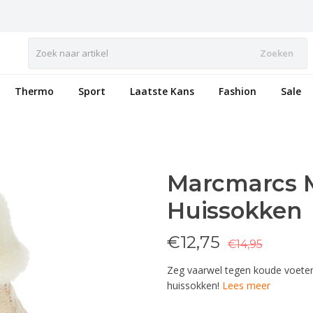
Zoeken
Thermo
Sport
Laatste Kans
Fashion
Sale
Marcmarcs 
Huissokken
€
12,75
€14,95
Zeg vaarwel tegen koude voete
huissokken!
Lees meer