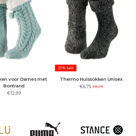
 Huissokken Unisex
Warme Huissokken met Antislip
€6,75
€9,95
€8,99