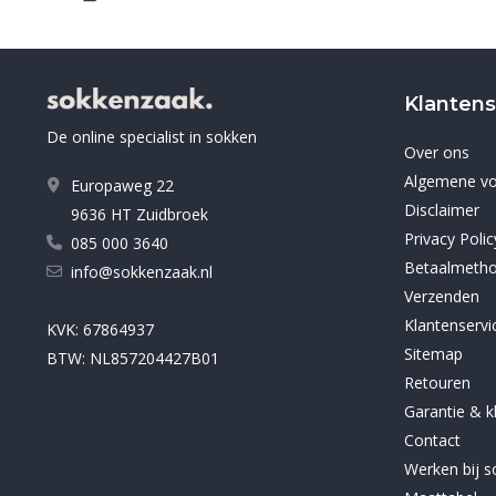
Klantens
De online specialist in sokken
Over ons
Algemene v
Europaweg 22
Disclaimer
9636 HT Zuidbroek
Privacy Polic
085 000 3640
Betaalmeth
info@sokkenzaak.nl
Verzenden
Klantenservi
KVK: 67864937
Sitemap
BTW: NL857204427B01
Retouren
Garantie & k
Contact
Werken bij 