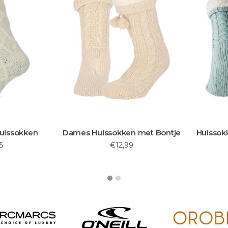
25%
Sale
n met Bontje
Huissokken voor Dames met
Thermo
Bontrand
9
€12,99