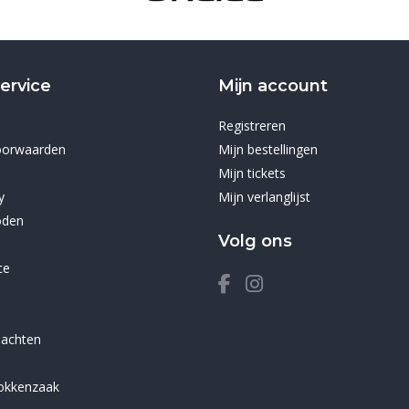
ervice
Mijn account
Registreren
oorwaarden
Mijn bestellingen
Mijn tickets
y
Mijn verlanglijst
oden
Volg ons
ce
lachten
sokkenzaak