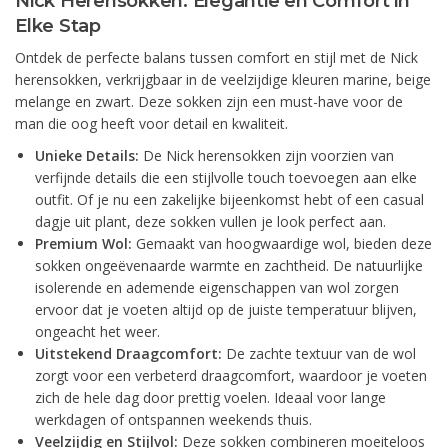
Nick Herensokken: Elegantie en Comfort in
Elke Stap
Ontdek de perfecte balans tussen comfort en stijl met de Nick
herensokken, verkrijgbaar in de veelzijdige kleuren marine, beige
melange en zwart. Deze sokken zijn een must-have voor de
man die oog heeft voor detail en kwaliteit.
Unieke Details:
De Nick herensokken zijn voorzien van
verfijnde details die een stijlvolle touch toevoegen aan elke
outfit. Of je nu een zakelijke bijeenkomst hebt of een casual
dagje uit plant, deze sokken vullen je look perfect aan.
Premium Wol:
Gemaakt van hoogwaardige wol, bieden deze
sokken ongeëvenaarde warmte en zachtheid. De natuurlijke
isolerende en ademende eigenschappen van wol zorgen
ervoor dat je voeten altijd op de juiste temperatuur blijven,
ongeacht het weer.
Uitstekend Draagcomfort:
De zachte textuur van de wol
zorgt voor een verbeterd draagcomfort, waardoor je voeten
zich de hele dag door prettig voelen. Ideaal voor lange
werkdagen of ontspannen weekends thuis.
Veelzijdig en Stijlvol:
Deze sokken combineren moeiteloos