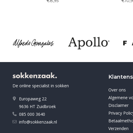
€8,95
€10,9
Klantens
De online specialist in sokken
Over ons
Algemene v
Europaweg 22
Disclaimer
9636 HT Zuidbroek
Privacy Polic
085 000 3640
Betaalmeth
info@sokkenzaak.nl
Verzenden