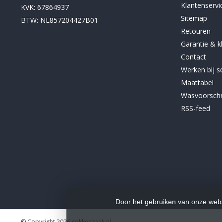
Klantenservi
KVK: 67864937
Sitemap
BTW: NL857204427B01
Retouren
Garantie & k
Contact
Werken bij 
Maattabel
Wasvoorschr
RSS-feed
Door het gebruiken van onze webs
© Copyright 2026 sokkenzaak.nl