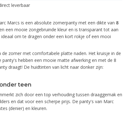
direct leverbaar
arc Marcs is een absolute zomerpanty met een dikte van
8
nen een mooie zongebruinde kleur en is transparant tot aan
jn ideaal om te dragen onder een kort rokje of een mooi
in de zomer met comfortabele platte naden. Het kruisje in de
e panty's hebben een mooie matte afwerking en met de 8
anty draagt! De huidtinten van licht naar donker zijn:
zonder teen
enmerkt zich door een top verhouding tussen draaggemak en
ladders en dat voor een scherpe prijs. De panty's van Marc
tes (denier) en kleuren.