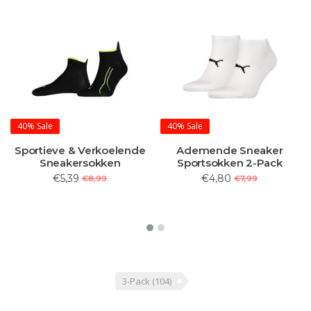
40%
Sale
40%
Sale
Sportieve & Verkoelende
Ademende Sneaker
Sneakersokken
Sportsokken 2-Pack
€5,39
€4,80
€8,99
€7,99
3-Pack
(104)