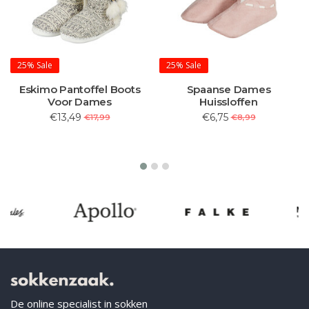
25%
Sale
25%
Sale
Eskimo Pantoffel Boots
Spaanse Dames
Voor Dames
Huissloffen
€13,49
€6,75
€17,99
€8,99
De online specialist in sokken