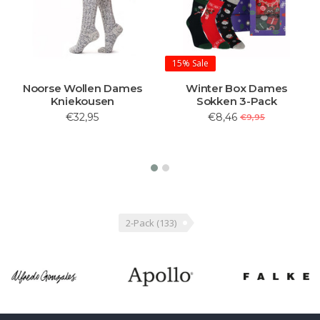
15%
Sale
Noorse Wollen Dames
Winter Box Dames
Kniekousen
Sokken 3-Pack
€32,95
€8,46
€9,95
2-Pack
(133)