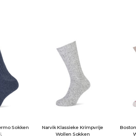
assieke Krimpvrije
Boston Coolmax Werk- en
len Sokken
Wandelsokken
W