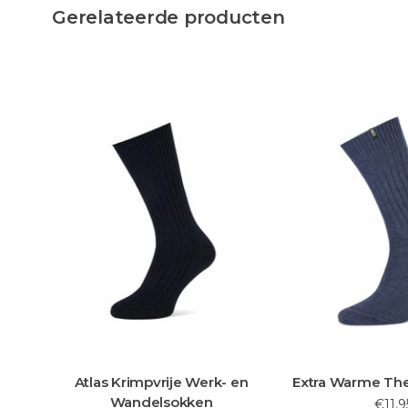
Gerelateerde producten
Werk- en
Extra Warme Thermo Sokken
Narvik Kl
ken
Wol
€11,95