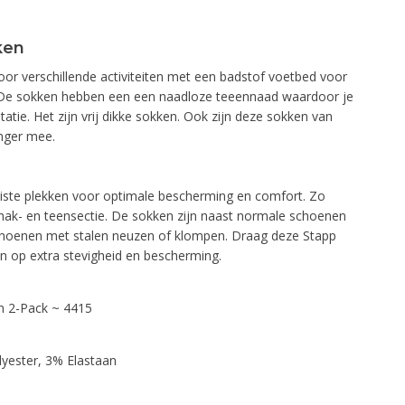
ken
voor verschillende activiteiten met een badstof voetbed voor
 De sokken hebben een een naadloze teeennaad waardoor je
itatie. Het zijn vrij dikke sokken. Ook zijn deze sokken van
anger mee.
uiste plekken voor optimale bescherming en comfort. Zo
hak- en teensectie. De sokken zijn naast normale schoenen
choenen met stalen neuzen of klompen. Draag deze Stapp
en op extra stevigheid en bescherming.
n 2-Pack ~ 4415
yester, 3% Elastaan