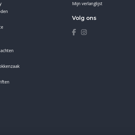
y
Mijn verlanglijst
oden
Volg ons
ce
lachten
sokkenzaak
iften