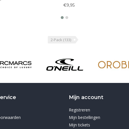
€9,95
€10,95
2-Pack
(133)
ervice
Mijn account
Registreren
oorwaarden
Mijn bestellingen
Mijn tickets