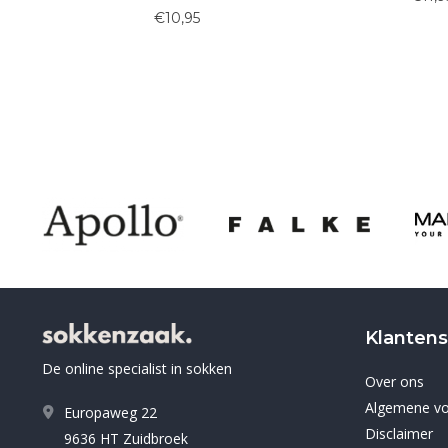
Klantens
De online specialist in sokken
Over ons
Algemene v
Europaweg 22
Disclaimer
9636 HT Zuidbroek