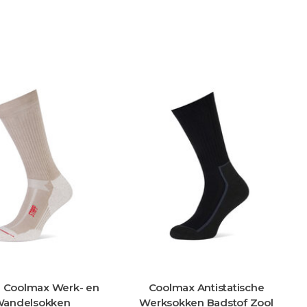
Coolmax Antistatische
Stevige Thermosokken me
erksokken Badstof Zool
Badstof Voering