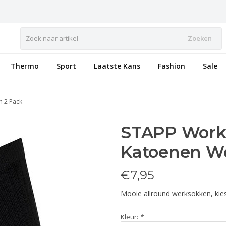
Zoeken
Thermo
Sport
Laatste Kans
Fashion
Sale
n 2 Pack
STAPP Worke
Katoenen W
€
7,95
Mooie allround werksokken, kie
Kleur:
*