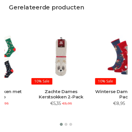
Gerelateerde producten
10%
Sale
10%
Sale
Zachte Dames
Winterse Damessokken 3-
Kerstsokken 2-Pack
Pack
€5,35
€8,95
€5,95
€9,95