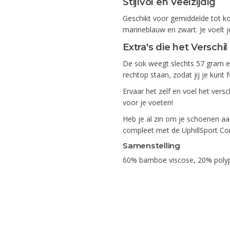
Stijlvol en Veelzijdig
Geschikt voor gemiddelde tot ko
marineblauw en zwart. Je voelt j
Extra's die het Verschi
De sok weegt slechts 57 gram en
rechtop staan, zodat jij je kunt
Ervaar het zelf en voel het ver
voor je voeten!
Heb je al zin om je schoenen aa
compleet met de UphillSport Com
Samenstelling
60% bamboe viscose, 20% polyp