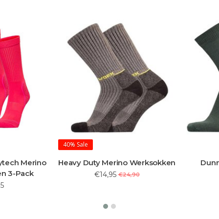
40%
Sale
ytech Merino
Heavy Duty Merino Werksokken
Dunn
n 3-Pack
€14,95
€24,90
5