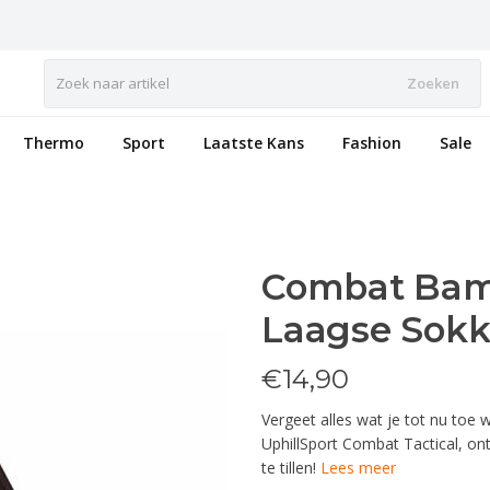
Zoeken
Thermo
Sport
Laatste Kans
Fashion
Sale
Combat Bam 
Laagse Sok
€
14,90
Vergeet alles wat je tot nu toe 
UphillSport Combat Tactical, o
te tillen!
Lees meer