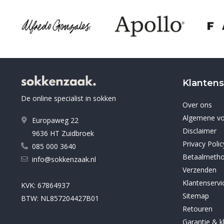
Klantens
De online specialist in sokken
Over ons
Algemene v
Europaweg 22
Disclaimer
9636 HT Zuidbroek
Privacy Polic
085 000 3640
Betaalmeth
info@sokkenzaak.nl
Verzenden
Klantenservi
KVK: 67864937
Sitemap
BTW: NL857204427B01
Retouren
Garantie & k