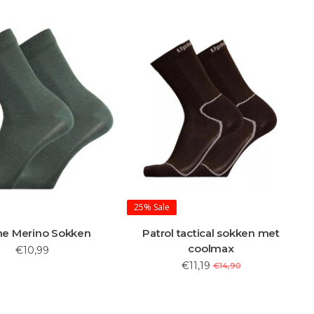
25%
Sale
e Merino Sokken
Patrol tactical sokken met
coolmax
€10,99
€11,19
€14,90