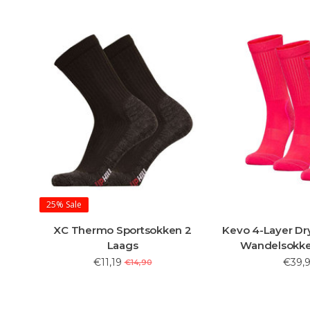
25%
Sale
XC Thermo Sportsokken 2
Kevo 4-Layer Dr
Laags
Wandelsokke
€11,19
€39,9
€14,90