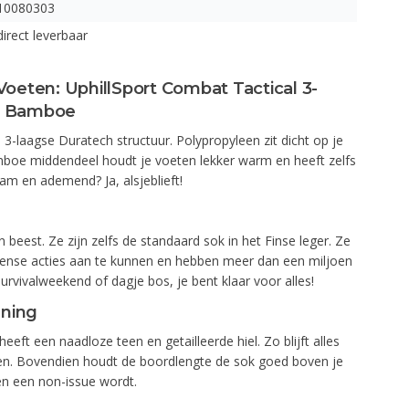
10080303
direct leverbaar
Voeten: UphillSport Combat Tactical 3-
t Bamboe
-laagse Duratech structuur. Polypropyleen zit dicht op je
mboe middendeel houdt je voeten lekker warm en heeft zelfs
m en ademend? Ja, alsjeblieft!
 beest. Ze zijn zelfs de standaard sok in het Finse leger. Ze
ense acties aan te kunnen en hebben meer dan een miljoen
rvivalweekend of dagje bos, je bent klaar voor alles!
ning
heeft een naadloze teen en getailleerde hiel. Zo blijft alles
oten. Bovendien houdt de boordlengte de sok goed boven je
n een non-issue wordt.