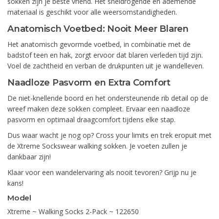
sokken zijn je beste vriend. Het sneldrogende en ademende
materiaal is geschikt voor alle weersomstandigheden.
Anatomisch Voetbed: Nooit Meer Blaren
Het anatomisch gevormde voetbed, in combinatie met de
badstof teen en hak, zorgt ervoor dat blaren verleden tijd zijn.
Voel de zachtheid en verban de drukpunten uit je wandelleven.
Naadloze Pasvorm en Extra Comfort
De niet-knellende boord en het ondersteunende rib detail op de
wreef maken deze sokken compleet. Ervaar een naadloze
pasvorm en optimaal draagcomfort tijdens elke stap.
Dus waar wacht je nog op? Cross your limits en trek eropuit met
de Xtreme Sockswear walking sokken. Je voeten zullen je
dankbaar zijn!
Klaar voor een wandelervaring als nooit tevoren? Grijp nu je
kans!
Model
Xtreme ~ Walking Socks 2-Pack ~ 122650