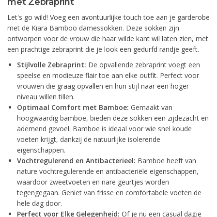
met Zebraprint
Let's go wild! Voeg een avontuurlijke touch toe aan je garderobe
met de Kiara Bamboo damessokken. Deze sokken zijn
ontworpen voor de vrouw die haar wilde kant wil laten zien, met
een prachtige zebraprint die je look een gedurfd randje geeft.
Stijlvolle Zebraprint:
De opvallende zebraprint voegt een
speelse en modieuze flair toe aan elke outfit. Perfect voor
vrouwen die graag opvallen en hun stijl naar een hoger
niveau willen tillen.
Optimaal Comfort met Bamboe:
Gemaakt van
hoogwaardig bamboe, bieden deze sokken een zijdezacht en
ademend gevoel. Bamboe is ideaal voor wie snel koude
voeten krijgt, dankzij de natuurlijke isolerende
eigenschappen.
Vochtregulerend en Antibacterieel:
Bamboe heeft van
nature vochtregulerende en antibacteriële eigenschappen,
waardoor zweetvoeten en nare geurtjes worden
tegengegaan. Geniet van frisse en comfortabele voeten de
hele dag door.
Perfect voor Elke Gelegenheid:
Of je nu een casual dagje