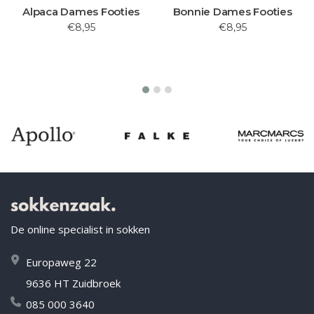
Bonnie Dames Footies
Mirror Mirror Dames
Alpaca Sokken
€8,95
€10,95
De online specialist in sokken
Europaweg 22
9636 HT Zuidbroek
085 000 3640