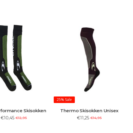
25%
Sale
rformance Skisokken
Thermo Skisokken Unisex
€10,45
€11,25
€12,95
€14,95