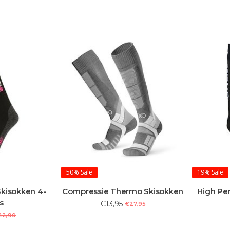
50%
Sale
19%
Sale
kisokken 4-
Compressie Thermo Skisokken
High Pe
s
€13,95
€27,95
22,90