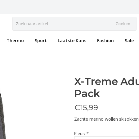
Zoeken
Thermo
Sport
Laatste Kans
Fashion
Sale
X-Treme Adul
Pack
€
15,99
Zachte merino wollen skisokken
Kleur:
*