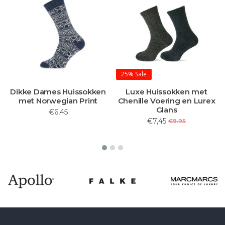
25%
Sale
Dikke Dames Huissokken
Luxe Huissokken met
met Norwegian Print
Chenille Voering en Lurex
Glans
€6,45
€7,45
€9,95