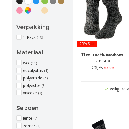
Verpakking
1-Pack
(13)
25%
Sale
Materiaal
Thermo Huissokken
Unisex
wol
(11)
€6,75
€8,99
eucalyptus
(1)
polyamide
(4)
polyester
(5)
Veilig Bet
viscose
(2)
Seizoen
lente
(7)
zomer
(1)