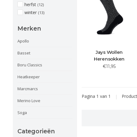
herfst
(12)
winter
(13)
Merken
Apollo
Jays Wollen
Basset
Herensokken
Boru Classics
€11,95
Heatkeeper
Marcmarcs
Pagina 1 van 1
|
Produc
Merino Love
Soga
Categorieën