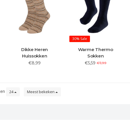
30%
Sale
Dikke Heren
Warme Thermo
Huissokken
Sokken
€8,99
€5,59
€7,99
ten
24
Meest bekeken