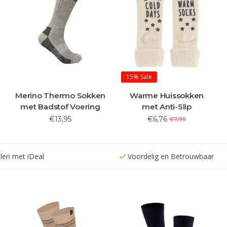
15%
Sale
Merino Thermo Sokken
Warme Huissokken
met Badstof Voering
met Anti-Slip
€13,95
€6,76
€7,95
alen met iDeal
Voordelig en Betrouwbaar