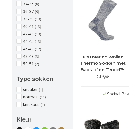
34-35
(8)
36-37
(9)
38-39
(13)
40-41
(13)
42-43
(13)
44-45
(13)
46-47
(12)
48-49
(3)
X80 Merino Wollen
Thermo Sokken met
50-51
(2)
Badstof en Tencel™
€19,95
Type sokken
sneaker
(1)
Sociaal Be
normaal
(11)
kniekous
(1)
Kleur