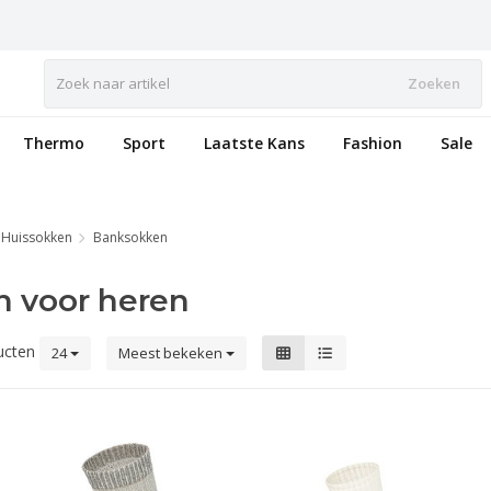
Zoeken
Thermo
Sport
Laatste Kans
Fashion
Sale
Huissokken
Banksokken
 voor heren
ucten
24
Meest bekeken