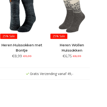
25%
Sale
25%
Sale
Heren Huissokken met
Heren Wollen
Bontje
Huissokken
€8,99
€6,75
€11,99
€8,99
Gratis Verzending vanaf 49,-