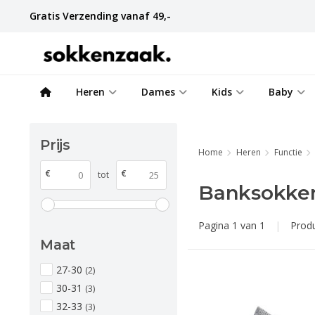
Gratis Verzending vanaf 49,-
Heren
Dames
Kids
Baby
Prijs
Home
Heren
Functie
€
€
tot
Banksokken
Pagina 1 van 1
|
Prod
Maat
27-30
(2)
30-31
(3)
32-33
(3)