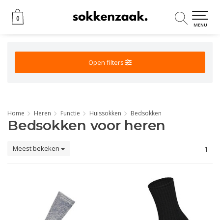
0
0
MENU
Open filters
Home
Heren
Functie
Huissokken
Bedsokken
Bedsokken voor heren
Meest bekeken
1