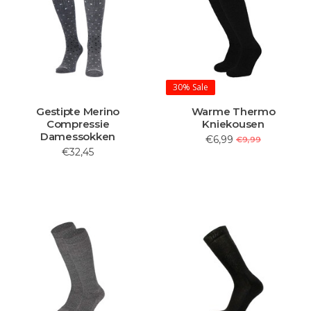
30%
Sale
Gestipte Merino
Warme Thermo
Compressie
Kniekousen
Damessokken
€6,99
€9,99
€32,45