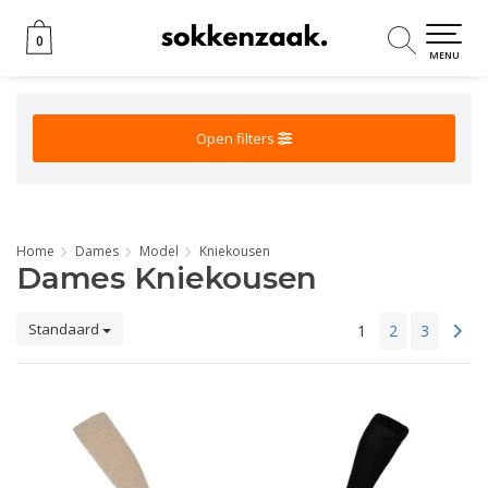
0
0
MENU
Open filters
Home
Dames
Model
Kniekousen
Dames Kniekousen
Standaard
1
2
3