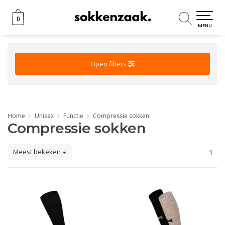
0
0
MENU
Open filters
Home
Unisex
Functie
Compressie sokken
Compressie sokken
Meest bekeken
1