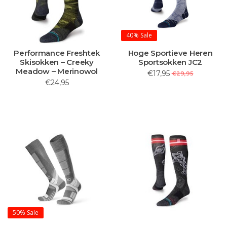
40%
Sale
Performance Freshtek
Hoge Sportieve Heren
Skisokken – Creeky
Sportsokken JC2
Meadow – Merinowol
€17,95
€29,95
€24,95
50%
Sale