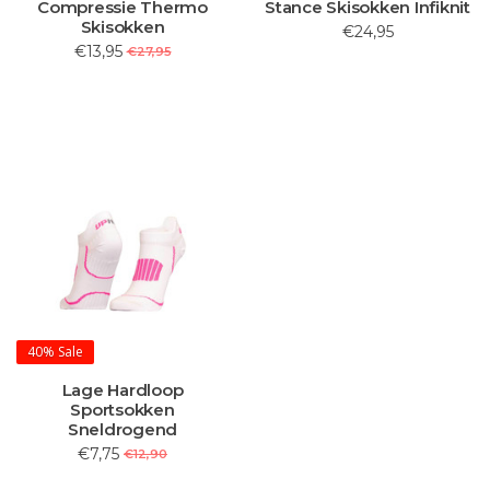
Compressie Thermo
Stance Skisokken Infiknit
Skisokken
€24,95
€13,95
€27,95
40%
Sale
Lage Hardloop
Sportsokken
Sneldrogend
€7,75
€12,90