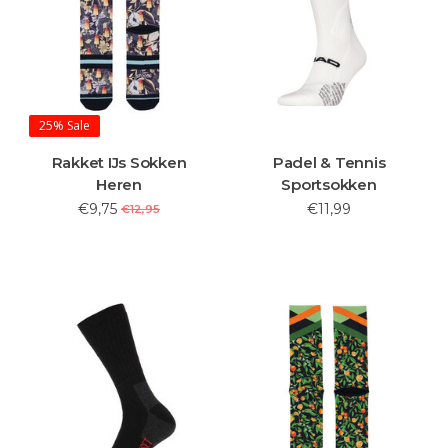
25%
Sale
Rakket IJs Sokken
Padel & Tennis
Heren
Sportsokken
€9,75
€11,99
€12,95