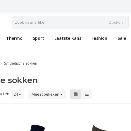
Zoeken
Thermo
Sport
Laatste Kans
Fashion
Sale
Synthetische sokken
he sokken
ucten
24
Meest bekeken