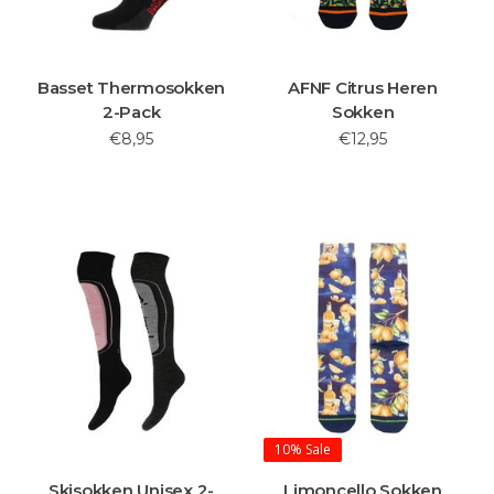
Basset Thermosokken
AFNF Citrus Heren
2-Pack
Sokken
€8,95
€12,95
10%
Sale
Skisokken Unisex 2-
Limoncello Sokken