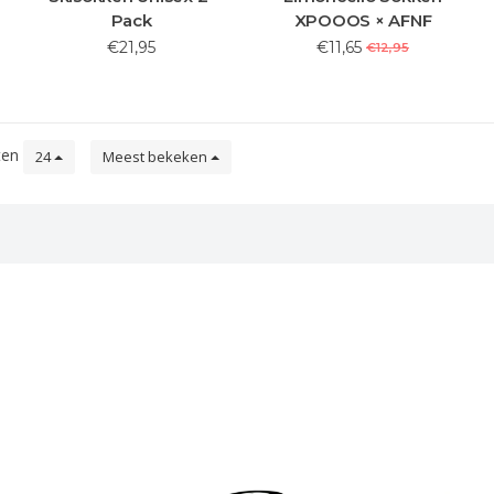
Pack
XPOOOS × AFNF
€21,95
€11,65
€12,95
ten
24
Meest bekeken