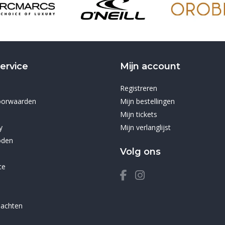
ervice
Mijn account
Registreren
oorwaarden
Mijn bestellingen
Mijn tickets
y
Mijn verlanglijst
oden
Volg ons
ce
lachten