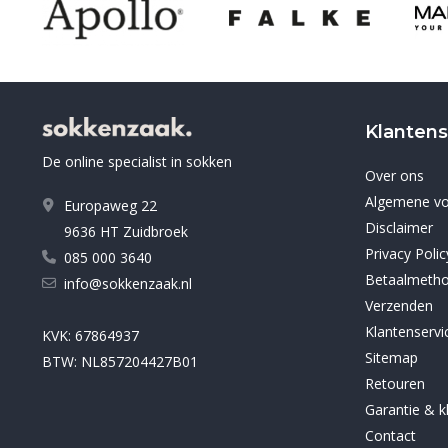
Klantens
De online specialist in sokken
Over ons
Algemene v
Europaweg 22
Disclaimer
9636 HT Zuidbroek
Privacy Polic
085 000 3640
Betaalmeth
info@sokkenzaak.nl
Verzenden
Klantenservi
KVK: 67864937
Sitemap
BTW: NL857204427B01
Retouren
Garantie & k
Contact