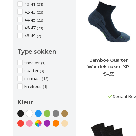
40-41
(21)
42-43
(23)
44-45
(22)
46-47
(21)
48-49
(2)
Type sokken
Bamboe Quarter
sneaker
(1)
Wandelsokken XP
quarter
(3)
€4,55
normaal
(18)
kniekous
(1)
Sociaal Be
Kleur