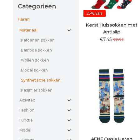
Categorieën
25%
Sale
Heren
Kerst Huissokken met
Materiaal
Antislip
€7,45
Katoenen sokken
€9,95
Bamboe sokken
Wollen sokken
Modal sokken
Synthetische sokken
Kasjmier sokken
Activiteit
Fashion
Functie
Model
AFNF Oasis Heren
Overige