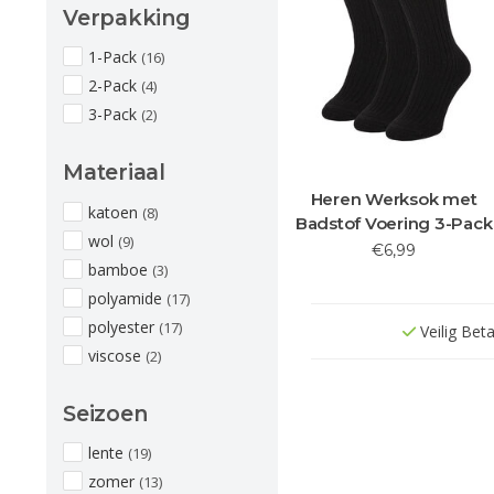
Verpakking
1-Pack
(16)
2-Pack
(4)
3-Pack
(2)
Materiaal
Heren Werksok met
katoen
(8)
Badstof Voering 3-Pack
wol
(9)
€6,99
bamboe
(3)
polyamide
(17)
polyester
(17)
Veilig Bet
viscose
(2)
Seizoen
lente
(19)
zomer
(13)