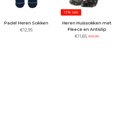
15%
Sale
Padel Heren Sokken
Heren Huissokken met
Fleece en Antislip
€12,95
€11,85
€13,95