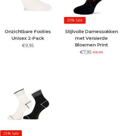
20%
Sale
Onzichtbare Footies
Stijlvolle Damessokken
Unisex 2-Pack
met Versierde
Bloemen Print
€9,95
€7,95
€9,95
25%
Sale