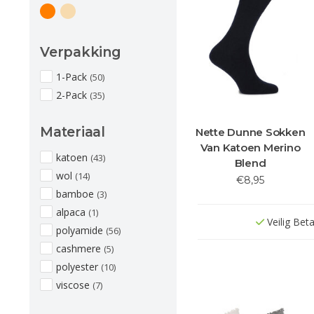
Verpakking
1-Pack
(50)
2-Pack
(35)
Materiaal
Nette Dunne Sokken
Van Katoen Merino
katoen
(43)
Blend
wol
(14)
€8,95
bamboe
(3)
alpaca
(1)
Veilig Bet
polyamide
(56)
cashmere
(5)
polyester
(10)
viscose
(7)