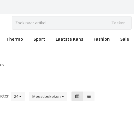
Zoeken
Thermo
Sport
Laatste Kans
Fashion
Sale
cs
ucten
24
Meest bekeken