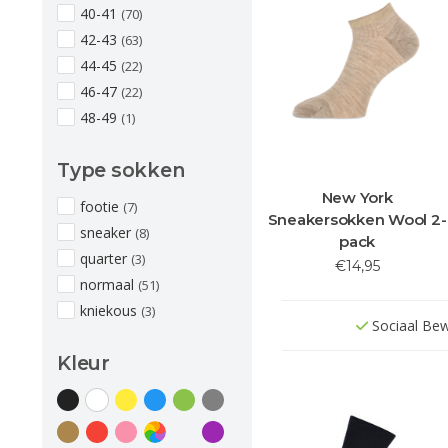
40-41
(70)
42-43
(63)
44-45
(22)
46-47
(22)
48-49
(1)
Type sokken
New York
footie
(7)
Sneakersokken Wool 2-
sneaker
(8)
pack
quarter
(3)
€14,95
normaal
(51)
kniekous
(3)
Sociaal Be
Kleur