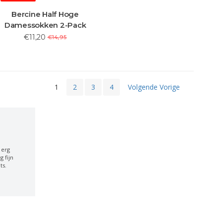
Bercine Half Hoge
Damessokken 2-Pack
€11,20
€14,95
1
2
3
4
Volgende Vorige
 erg
 fijn
ts.