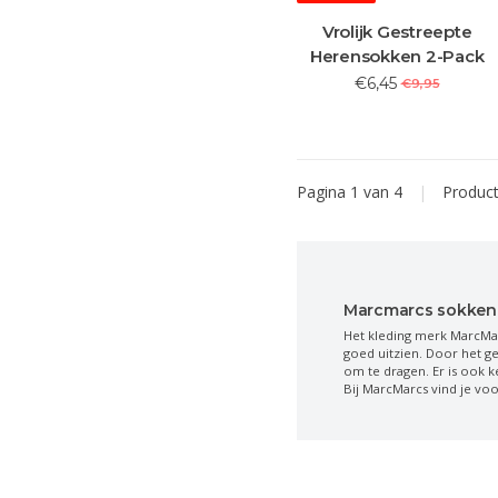
Vrolijk Gestreepte
Herensokken 2-Pack
€6,45
€9,95
Pagina 1 van 4
|
Produc
Marcmarcs sokken
Het kleding merk MarcMar
goed uitzien. Door het ge
om te dragen. Er is ook k
Bij MarcMarcs vind je voo