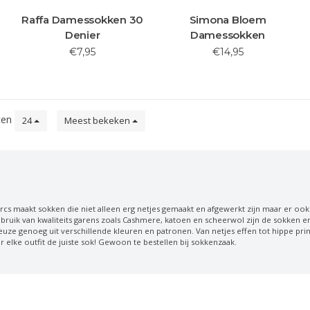
Raffa Damessokken 30
Simona Bloem
Denier
Damessokken
€7,95
€14,95
ten
24
Meest bekeken
cs maakt sokken die niet alleen erg netjes gemaakt en afgewerkt zijn maar er ook
bruik van kwaliteits garens zoals Cashmere, katoen en scheerwol zijn de sokken erg
euze genoeg uit verschillende kleuren en patronen. Van netjes effen tot hippe prin
r elke outfit de juiste sok! Gewoon te bestellen bij sokkenzaak.