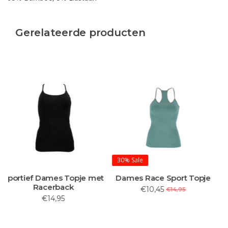
Gerelateerde producten
30%
Sale
Dames Race Sport Topje
Bamboe Heren T-Shirt
met Ronde Hals
€10,45
€14,95
€12,95