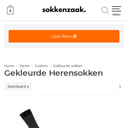
0
0
MENU
Open filters
Home
Heren
Fashion
Gekleurde sokken
Gekleurde Herensokken
Standaard
1