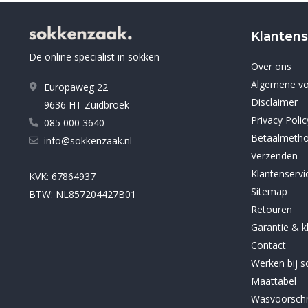
Klantens
De online specialist in sokken
Over ons
Algemene v
Europaweg 22
Disclaimer
9636 HT Zuidbroek
Privacy Polic
085 000 3640
Betaalmeth
info@sokkenzaak.nl
Verzenden
Klantenservi
KVK: 67864937
Sitemap
BTW: NL857204427B01
Retouren
Garantie & k
Contact
Werken bij 
Maattabel
Wasvoorschr