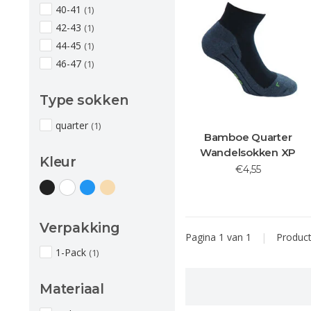
40-41
(1)
42-43
(1)
44-45
(1)
46-47
(1)
Type sokken
quarter
(1)
Bamboe Quarter
Wandelsokken XP
Kleur
€4,55
Verpakking
Pagina 1 van 1
|
Produc
1-Pack
(1)
Materiaal