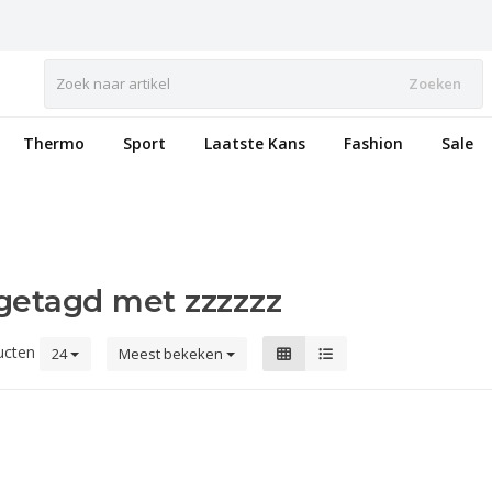
Zoeken
Thermo
Sport
Laatste Kans
Fashion
Sale
getagd met zzzzzz
ucten
24
Meest bekeken