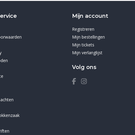
ervice
Mijn account
Registreren
oorwaarden
Mijn bestellingen
Mijn tickets
y
Mijn verlanglijst
oden
Volg ons
ce
lachten
sokkenzaak
iften