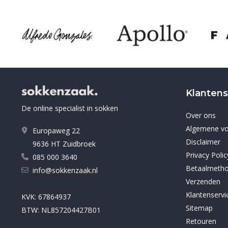
Klantens
De online specialist in sokken
Over ons
Algemene v
Europaweg 22
Disclaimer
9636 HT Zuidbroek
Privacy Polic
085 000 3640
Betaalmeth
info@sokkenzaak.nl
Verzenden
Klantenservi
KVK: 67864937
Sitemap
BTW: NL857204427B01
Retouren