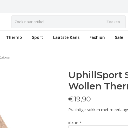
Zoeken
Thermo
Sport
Laatste Kans
Fashion
Sale
Sokken
UphillSport 
Wollen The
€
19,90
Prachtige sokken met meerlaag
Kleur:
*