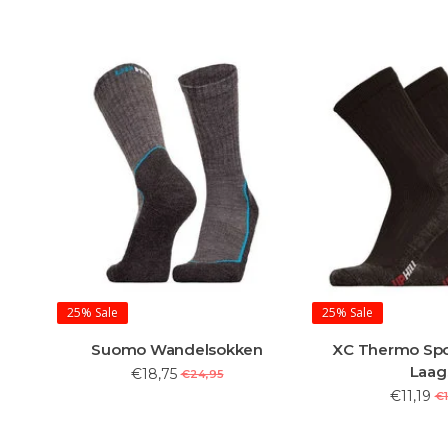
25%
Sale
25%
Sale
Suomo Wandelsokken
XC Thermo Spo
Laag
€18,75
€24,95
€11,19
€1