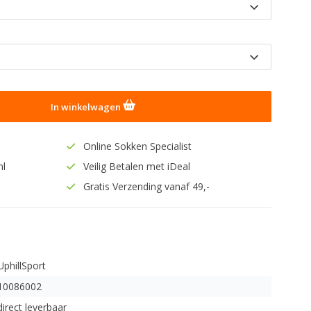
In winkelwagen
Online Sokken Specialist
nl
Veilig Betalen met iDeal
Gratis Verzending vanaf 49,-
UphillSport
10086002
direct leverbaar