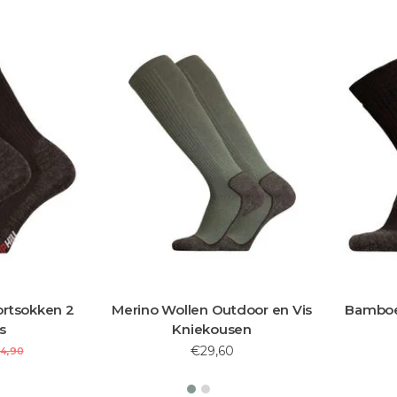
rtsokken 2
Merino Wollen Outdoor en Vis
Bamboe
s
Kniekousen
€29,60
4,90