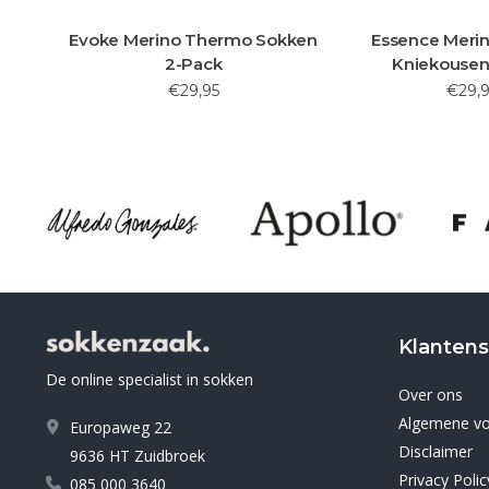
Evoke Merino Thermo Sokken
Essence Meri
2-Pack
Kniekousen
€29,95
€29,9
Klantens
De online specialist in sokken
Over ons
Algemene v
Europaweg 22
Disclaimer
9636 HT Zuidbroek
Privacy Polic
085 000 3640