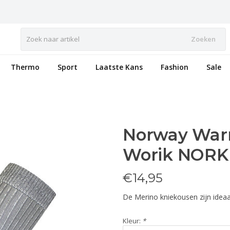
Zoeken
Thermo
Sport
Laatste Kans
Fashion
Sale
Norway War
Worik NORK
€
14,95
De Merino kniekousen zijn ide
Kleur:
*