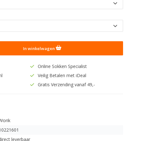
In winkelwagen
Online Sokken Specialist
nl
Veilig Betalen met iDeal
Gratis Verzending vanaf 49,-
Worik
10221601
direct leverbaar