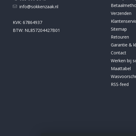
Betaalmeth
info@sokkenzaak.nl
Verzenden
Klantenservi
KVK: 67864937
Sitemap
BTW: NL857204427B01
Retouren
Garantie & k
Contact
Werken bij 
Maattabel
Wasvoorschr
RSS-feed