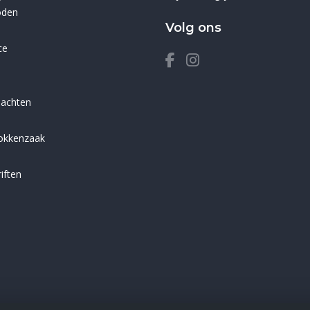
oden
Volg ons
ce
lachten
sokkenzaak
iften