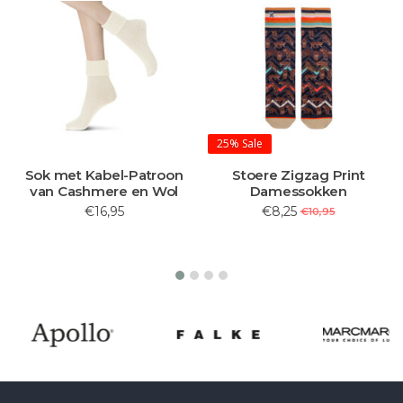
25%
Sale
Sok met Kabel-Patroon
Stoere Zigzag Print
van Cashmere en Wol
Damessokken
€16,95
€8,25
€10,95