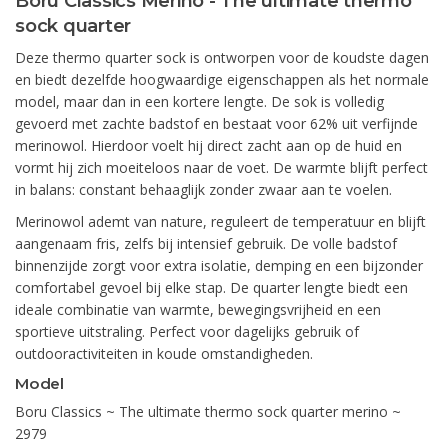
Boru Classics Merino - The ultimate thermo
sock quarter
Deze thermo quarter sock is ontworpen voor de koudste dagen
en biedt dezelfde hoogwaardige eigenschappen als het normale
model, maar dan in een kortere lengte. De sok is volledig
gevoerd met zachte badstof en bestaat voor 62% uit verfijnde
merinowol. Hierdoor voelt hij direct zacht aan op de huid en
vormt hij zich moeiteloos naar de voet. De warmte blijft perfect
in balans: constant behaaglijk zonder zwaar aan te voelen.
Merinowol ademt van nature, reguleert de temperatuur en blijft
aangenaam fris, zelfs bij intensief gebruik. De volle badstof
binnenzijde zorgt voor extra isolatie, demping en een bijzonder
comfortabel gevoel bij elke stap. De quarter lengte biedt een
ideale combinatie van warmte, bewegingsvrijheid en een
sportieve uitstraling. Perfect voor dagelijks gebruik of
outdooractiviteiten in koude omstandigheden.
Model
Boru Classics ~ The ultimate thermo sock quarter merino ~
2979