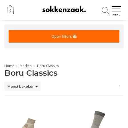
0
0
MENU
Open filters
Home
Merken
Boru Classics
Boru Classics
Meest bekeken
1