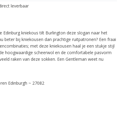
direct leverbaar
 Edinburg kniekous tilt Burlington deze slogan naar het
u beter bij kniekousen dan prachtige ruitpatronen? Een fraai
rencombinaties; met deze kniekousen haal je een stukje stijl
r de hoogwaardige scheerwol en de comfortabele pasvorm
verveeld raken van deze sokken. Een Gentleman weet nu
eren Edinburgh ~ 27082