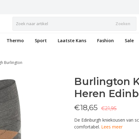
Zoeken
Thermo
Sport
Laatste Kans
Fashion
Sale
h Burlington
Burlington 
Heren Edinb
€
18,65
€21,95
De Edinburgh kniekousen van sch
comfortabel.
Lees meer