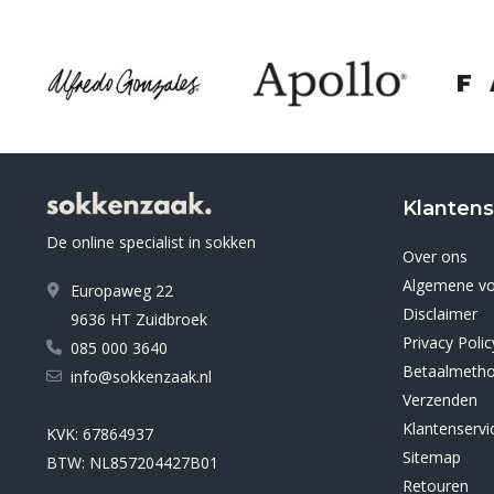
Klantens
De online specialist in sokken
Over ons
Algemene v
Europaweg 22
Disclaimer
9636 HT Zuidbroek
Privacy Polic
085 000 3640
Betaalmeth
info@sokkenzaak.nl
Verzenden
Klantenservi
KVK: 67864937
Sitemap
BTW: NL857204427B01
Retouren