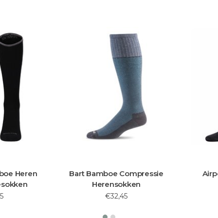
boe Heren
Bart Bamboe Compressie
Airp
esokken
Herensokken
5
€32,45