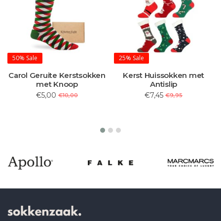
50%
Sale
25%
Sale
Carol Geruite Kerstsokken
Kerst Huissokken met
met Knoop
Antislip
€5,00
€7,45
€10,00
€9,95