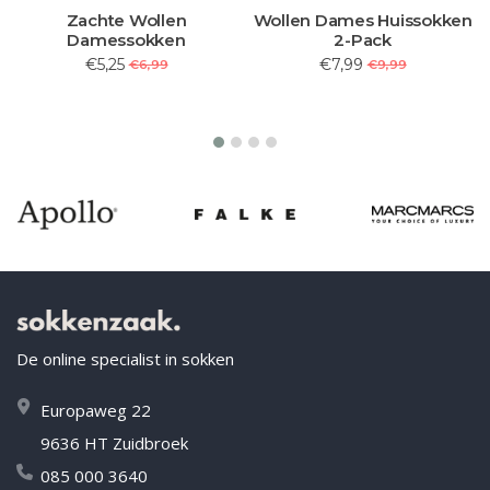
Zachte Wollen
Wollen Dames Huissokken
Damessokken
2-Pack
€5,25
€7,99
€6,99
€9,99
De online specialist in sokken
Europaweg 22
9636 HT Zuidbroek
085 000 3640